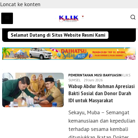
Loncat ke konten
Selamat Datang di Situs Website Resmi Kami
SISTEM
MEDIA
PEMERINTAHAN
,
MUSI BANYUASIN
KLIKS
KLIK
SUMSEL
29 Juni 2026
SUMSEL
Wabup Abdur Rohman Apresiasi
Bakti Sosial dan Donor Darah
IDI untuk Masyarakat
Sekayu, Muba – Semangat
kemanusiaan dan kepedulian
terhadap sesama kembali
ditunjukkan Ikatan Dokter