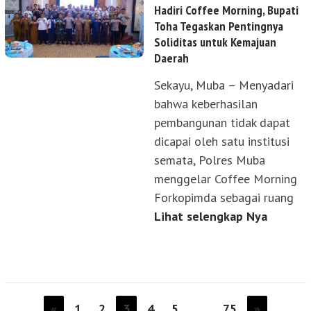
Hadiri Coffee Morning, Bupati
Toha Tegaskan Pentingnya
Soliditas untuk Kemajuan
Daerah
Sekayu, Muba – Menyadari
bahwa keberhasilan
pembangunan tidak dapat
dicapai oleh satu institusi
semata, Polres Muba
menggelar Coffee Morning
Forkopimda sebagai ruang
Lihat selengkap Nya
«
1
2
3
4
5
…
75
»