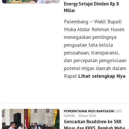
Energy Setujui Dividen Rp 8
Miliar
Palembang – Wakil Bupati
Muba Abdur Rohman Husen
menegaskan pentingnya
penguatan tata kelola
perusahaan, transparansi,
dan percepatan pengelolaan
potensi migas daerah dalam
Rapat
Lihat selengkap Nya
PEMERINTAHAN
,
MUSI BANYUASIN
KLIKS
SUMSEL
24 Juni 2026
Gencarkan Roadshow ke SKK
Migas dan KKKS, Pemkab Muba