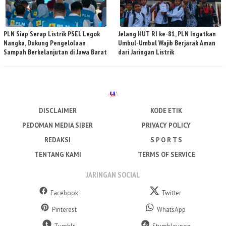
PLN Siap Serap Listrik PSEL Legok
Jelang HUT RI ke-81, PLN Ingatkan
Nangka, Dukung Pengelolaan
Umbul-Umbul Wajib Berjarak Aman
Sampah Berkelanjutan di Jawa Barat
dari Jaringan Listrik
DISCLAIMER
KODE ETIK
PEDOMAN MEDIA SIBER
PRIVACY POLICY
REDAKSI
S P O R T S
TENTANG KAMI
TERMS OF SERVICE
JARINGAN SOCIAL
Facebook
Twitter
Pinterest
WhatsApp