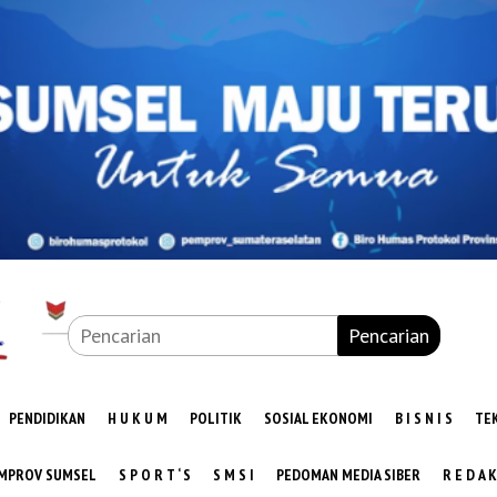
Pencarian
PENDIDIKAN
H U K U M
POLITIK
SOSIAL EKONOMI
B I S N I S
TE
MPROV SUMSEL
S P O R T ‘ S
S M S I
PEDOMAN MEDIA SIBER
R E D A K