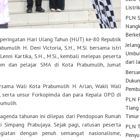
Listri
PLN S
Nangk
Berke
eringatan Hari Ulang Tahun (HUT) ke-80 Republik
Jelan
mulih H. Deni Victoria, S.H., M.Si. bersama istri
Umbul
Lenni Kartika, S.H., M.Si., kembali melepas peserta
dari J
um dan pelajar SMA di Kota Prabumulih, Jumat
Bersa
Dukun
rsama Wali Kota Prabumulih H. Arlan, Wakil Wali
Pemba
., serta unsur Forkopimda dan para Kepala OPD di
PLN P
umulih.
Tiang 
Timur
 agenda tahunan ini dilepas dari Pendopoan Rumah
i Simpang Prabujaya. Sejak pagi, ratusan peserta
PLN T
egiatan dengan penuh semangat nasionalisme,
Penyu