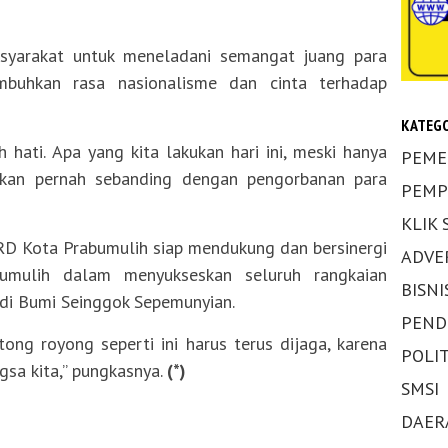
asyarakat untuk meneladani semangat juang para
buhkan rasa nasionalisme dan cinta terhadap
KATEGO
 hati. Apa yang kita lakukan hari ini, meski hanya
PEME
akan pernah sebanding dengan pengorbanan para
PEMP
KLIK
 Kota Prabumulih siap mendukung dan bersinergi
ADVE
umulih dalam menyukseskan seluruh rangkaian
BISNI
di Bumi Seinggok Sepemunyian.
PEND
ng royong seperti ini harus terus dijaga, karena
POLIT
gsa kita,” pungkasnya.
(*)
SMSI
DAER