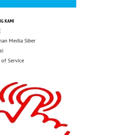
NG KAMI
E
an Media Siber
si
 of Service