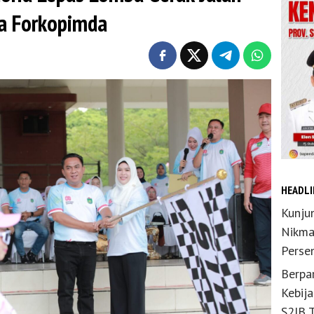
a Forkopimda
HEADLI
Kunju
Nikma
Perse
Berpar
Kebij
S2JB 