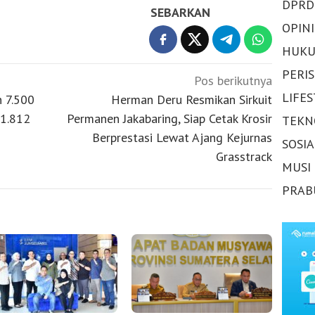
DPRD
SEBARKAN
OPINI
HUKU
PERI
Pos berikutnya
LIFE
n 7.500
Herman Deru Resmikan Sirkuit
21.812
Permanen Jakabaring, Siap Cetak Krosir
TEKN
Berprestasi Lewat Ajang Kejurnas
SOSI
Grasstrack
MUSI
PRAB