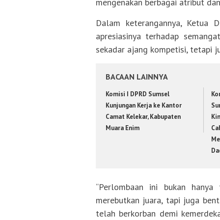
mengenakan berbagai atribut dan
Dalam keterangannya, Ketua D
apresiasinya terhadap semanga
sekadar ajang kompetisi, tetapi j
BACAAN LAINNYA
Komisi I DPRD Sumsel
Kom
Kunjungan Kerja ke Kantor
Su
Camat Kelekar, Kabupaten
Ki
Muara Enim
Ca
Me
Da
“Perlombaan ini bukan hanya 
merebutkan juara, tapi juga be
telah berkorban demi kemerdekaa