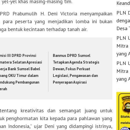
 yel-yel khas masing-masing tim.
Keand
PLN D
PRD Prabumulih H. Deni Victoria menyampaikan
denga
t para peserta yang menjadikan lomba ini bukan
Desa 
uga bentuk kecintaan terhadap tanah air.
PLN U
Mitra
yang 
isi III DPRD Provinsi
Banmus DPRD Sumsel
PLN U
matera Selatan Apresiasi
Tetapkan Agenda Strategis
nerja Bank Sumsel Babel
Dewan, Fokus Perkuat
Mitra
bang OKU Timur dalam
Legislasi, Pengawasan dan
yang 
ndukung Pembangunan
Penyerapan Aspirasi
erah
tentang kreativitas dan semangat juang untuk
ntuk penghormatan kita kepada para pahlawan yang
n Indonesia,” ujar Deni yang didampingi istrinya,