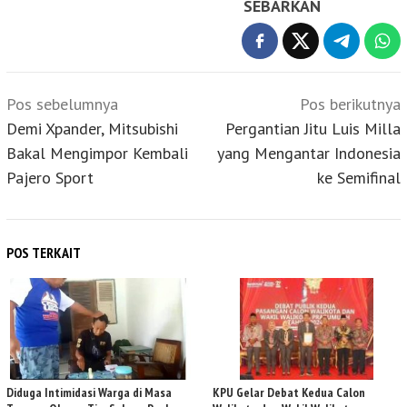
SEBARKAN
Navigasi
Pos sebelumnya
Pos berikutnya
pos
Demi Xpander, Mitsubishi
Pergantian Jitu Luis Milla
Bakal Mengimpor Kembali
yang Mengantar Indonesia
Pajero Sport
ke Semifinal
POS TERKAIT
Diduga Intimidasi Warga di Masa
KPU Gelar Debat Kedua Calon