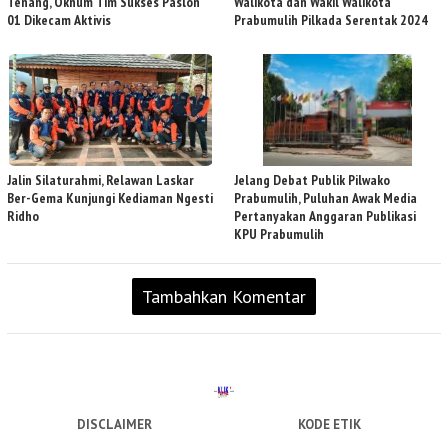
Tenang, Oknum Tim Sukses Paslon
Walikota dan Wakil Walikota
01 Dikecam Aktivis
Prabumulih Pilkada Serentak 2024
Jalin Silaturahmi, Relawan Laskar
Jelang Debat Publik Pilwako
Ber-Gema Kunjungi Kediaman Ngesti
Prabumulih, Puluhan Awak Media
Ridho
Pertanyakan Anggaran Publikasi
KPU Prabumulih
Tambahkan Komentar
DISCLAIMER
KODE ETIK