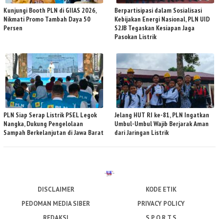
Kunjungi Booth PLN di GIIAS 2026,
Berpartisipasi dalam Sosialisasi
Nikmati Promo Tambah Daya 50
Kebijakan Energi Nasional, PLN UID
Persen
S2JB Tegaskan Kesiapan Jaga
Pasokan Listrik
PLN Siap Serap Listrik PSEL Legok
Jelang HUT RI ke-81, PLN Ingatkan
Nangka, Dukung Pengelolaan
Umbul-Umbul Wajib Berjarak Aman
Sampah Berkelanjutan di Jawa Barat
dari Jaringan Listrik
DISCLAIMER
KODE ETIK
PEDOMAN MEDIA SIBER
PRIVACY POLICY
REDAKSI
S P O R T S