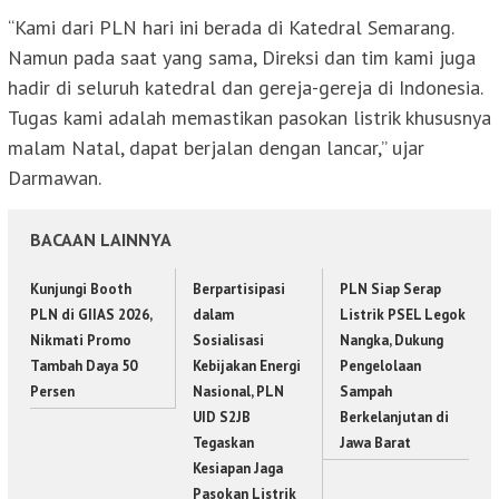
“Kami dari PLN hari ini berada di Katedral Semarang.
Namun pada saat yang sama, Direksi dan tim kami juga
hadir di seluruh katedral dan gereja-gereja di Indonesia.
Tugas kami adalah memastikan pasokan listrik khususnya
malam Natal, dapat berjalan dengan lancar,” ujar
Darmawan.
BACAAN LAINNYA
Kunjungi Booth
Berpartisipasi
PLN Siap Serap
PLN di GIIAS 2026,
dalam
Listrik PSEL Legok
Nikmati Promo
Sosialisasi
Nangka, Dukung
Tambah Daya 50
Kebijakan Energi
Pengelolaan
Persen
Nasional, PLN
Sampah
UID S2JB
Berkelanjutan di
Tegaskan
Jawa Barat
Kesiapan Jaga
Pasokan Listrik