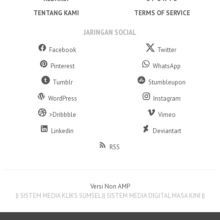
TENTANG KAMI
TERMS OF SERVICE
JARINGAN SOCIAL
Facebook
Twitter
Pinterest
WhatsApp
Tumblr
Stumbleupon
WordPress
Instagram
>Dribbble
Vimeo
Linkedin
Deviantart
RSS
Versi Non AMP
|| SISTEM MEDIA KLIKS SUMSEL || SISTEM MEDIA DIGITAL MASA KINI ||