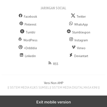
JARINGAN SOCIAL
Facebook
Twitter
Pinterest
WhatsApp
Tumblr
Stumbleupon
WordPress
Instagram
>Dribbble
Vimeo
Linkedin
Deviantart
RSS
Versi Non AMP
|| SISTEM MEDIA KLIKS SUMSEL || SISTEM MEDIA DIGITAL MASA KINI ||
Exit mobile version