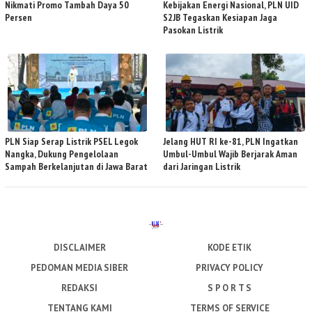
Nikmati Promo Tambah Daya 50
Kebijakan Energi Nasional, PLN UID
Persen
S2JB Tegaskan Kesiapan Jaga
Pasokan Listrik
PLN Siap Serap Listrik PSEL Legok
Jelang HUT RI ke-81, PLN Ingatkan
Nangka, Dukung Pengelolaan
Umbul-Umbul Wajib Berjarak Aman
Sampah Berkelanjutan di Jawa Barat
dari Jaringan Listrik
DISCLAIMER
KODE ETIK
PEDOMAN MEDIA SIBER
PRIVACY POLICY
REDAKSI
S P O R T S
TENTANG KAMI
TERMS OF SERVICE