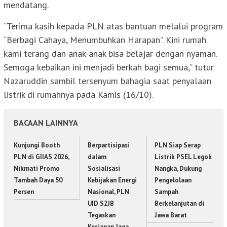
mendatang.
“Terima kasih kepada PLN atas bantuan melalui program
“Berbagi Cahaya, Menumbuhkan Harapan”. Kini rumah
kami terang dan anak-anak bisa belajar dengan nyaman.
Semoga kebaikan ini menjadi berkah bagi semua,” tutur
Nazaruddin sambil tersenyum bahagia saat penyalaan
listrik di rumahnya pada Kamis (16/10).
BACAAN LAINNYA
Kunjungi Booth
Berpartisipasi
PLN Siap Serap
PLN di GIIAS 2026,
dalam
Listrik PSEL Legok
Nikmati Promo
Sosialisasi
Nangka, Dukung
Tambah Daya 50
Kebijakan Energi
Pengelolaan
Persen
Nasional, PLN
Sampah
UID S2JB
Berkelanjutan di
Tegaskan
Jawa Barat
Kesiapan Jaga