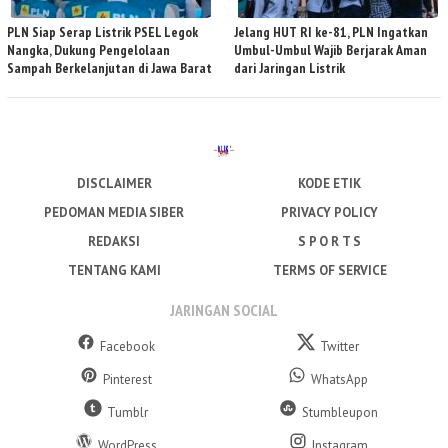
PLN Siap Serap Listrik PSEL Legok
Jelang HUT RI ke-81, PLN Ingatkan
Nangka, Dukung Pengelolaan
Umbul-Umbul Wajib Berjarak Aman
Sampah Berkelanjutan di Jawa Barat
dari Jaringan Listrik
DISCLAIMER
KODE ETIK
PEDOMAN MEDIA SIBER
PRIVACY POLICY
REDAKSI
S P O R T S
TENTANG KAMI
TERMS OF SERVICE
JARINGAN SOCIAL
Facebook
Twitter
Pinterest
WhatsApp
Tumblr
Stumbleupon
WordPress
Instagram