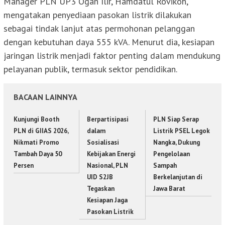
Manager PLN UP3 Ogan Ilir, Hamdatul Rovikoh,
mengatakan penyediaan pasokan listrik dilakukan
sebagai tindak lanjut atas permohonan pelanggan
dengan kebutuhan daya 555 kVA. Menurut dia, kesiapan
jaringan listrik menjadi faktor penting dalam mendukung
pelayanan publik, termasuk sektor pendidikan.
BACAAN LAINNYA
Kunjungi Booth
Berpartisipasi
PLN Siap Serap
PLN di GIIAS 2026,
dalam
Listrik PSEL Legok
Nikmati Promo
Sosialisasi
Nangka, Dukung
Tambah Daya 50
Kebijakan Energi
Pengelolaan
Persen
Nasional, PLN
Sampah
UID S2JB
Berkelanjutan di
Tegaskan
Jawa Barat
Kesiapan Jaga
Pasokan Listrik