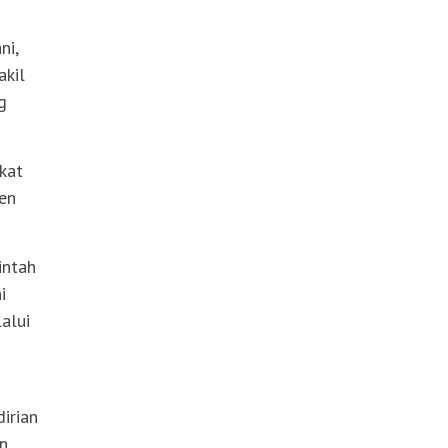
ni,
akil
g
kat
en
intah
i
alui
irian
an