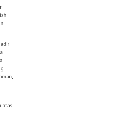
r
izh
an
adiri
ta
ba
ag
Toman,
i atas
g