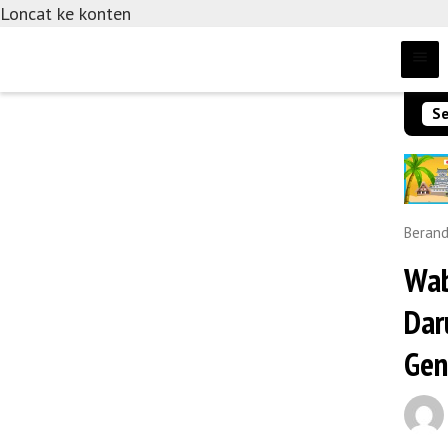
Loncat ke konten
Se
Beran
Wab
Dar
Gen