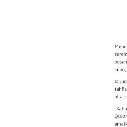
Menur
serem
pesan
iman,
Ia ju
tahfi
nilai
“Kali
Qur’a
amalk