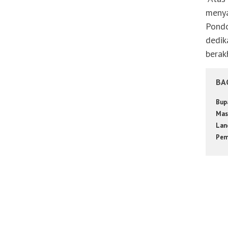
menya
Pondo
dedik
berak
BA
Bup
Mas
Lan
Pem