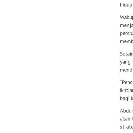
hidup
Wabup
menja
pemba
memba
Selai
yang 
menda
“Penc
ikhti
bagi 
Abdur
akan 
strat