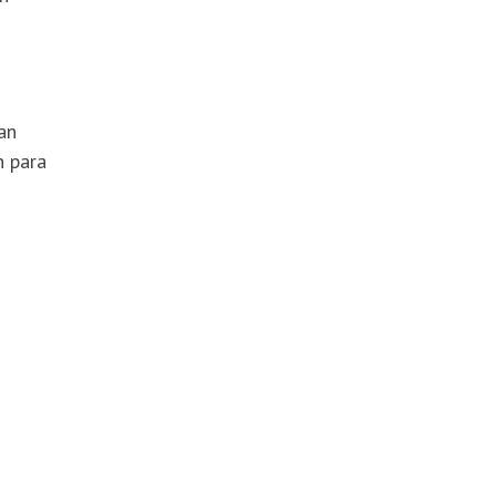
an
n para