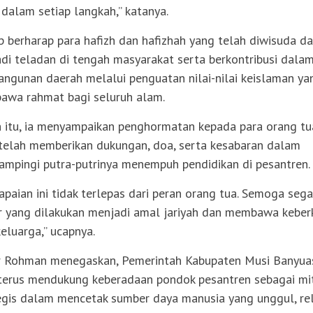
 dalam setiap langkah,” katanya.
 berharap para hafizh dan hafizhah yang telah diwisuda d
di teladan di tengah masyarakat serta berkontribusi dala
ngunan daerah melalui penguatan nilai-nilai keislaman ya
wa rahmat bagi seluruh alam.
n itu, ia menyampaikan penghormatan kepada para orang tu
telah memberikan dukungan, doa, serta kesabaran dalam
mpingi putra-putrinya menempuh pendidikan di pesantren.
apaian ini tidak terlepas dari peran orang tua. Semoga sega
ar yang dilakukan menjadi amal jariyah dan membawa kebe
keluarga,” ucapnya.
 Rohman menegaskan, Pemerintah Kabupaten Musi Banyua
terus mendukung keberadaan pondok pesantren sebagai mi
egis dalam mencetak sumber daya manusia yang unggul, rel