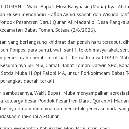
 TOMAN – Wakil Bupati Musi Banyuasin (Muba) Kyai Abdu
n Husen menghadiri Haflah Akhirussanah dan Wisuda Tahf
Pondok Pesantren Darul Qur’an Al Madani di Desa Pangkal
 Kecamatan Babat Toman, Selasa (2/6/2026).
tan yang berlangsung khidmat dan penuh haru tersebut, dih
suh Ponpes, para santri, wali santri, tokoh masyarakat, ser
an pemerintah daerah. Turut hadir Ketua Komisi I DPRD Mu
 Kesumajaya SH MSi, Camat Babat Toman Darwin SPd, Kab
 Setda Muba H Opi Palopi MA, unsur Forkopimcam Babat 
 perangkat daerah terkait.
 sambutannya, Wakil Bupati Muba menyampaikan apresiasi
a keluarga besar Pondok Pesantren Darul Qur’an Al Madan
ibusinya dalam membina dan mencetak generasi muda yan
daskan nilai-nilai Al-Qur’an.
 nama Pemerintah Kabupaten Musi Banyuasin, saya