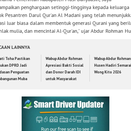
mpaikan penghargaan setinggi-tingginya kepada keluarga 
k Pesantren Darul Qur’an Al Madani yang telah menunjukk
asi luar biasa dalam membentuk generasi Qurani yang beri
hlak mulia, dan mencintai Al-Qur’an,” ujar Abdur Rohman Hu
CAAN LAINNYA
ati Toha Pastikan
Wabup Abdur Rohman
Wabup Abdur Rohman
ukan DPRD Jadi
Apresiasi Bakti Sosial
Husen Hadiri Semara
dasan Penguatan
dan Donor Darah IDI
Wong Kito 2026
bangunan Muba
untuk Masyarakat