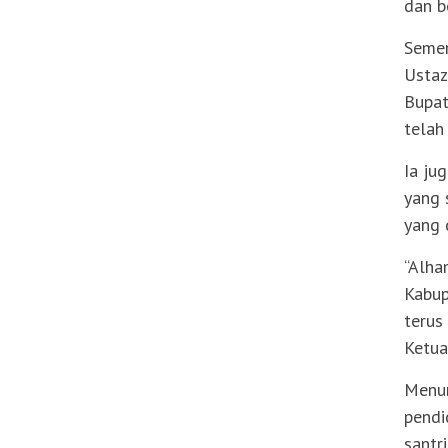
dan b
Semen
Ustaz
Bupat
telah
Ia ju
yang 
yang 
“Alha
Kabup
terus
Ketua
Menur
pendi
santr