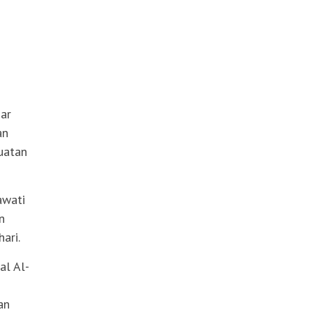
dar
an
uatan
awati
n
ari.
al Al-
an