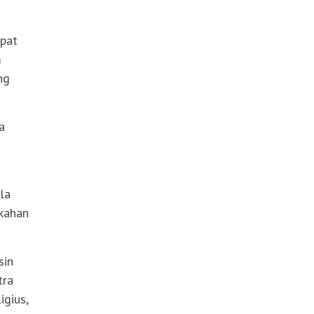
apat
m
ng
a
la
rkahan
sin
tra
igius,