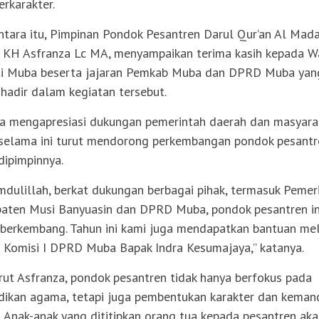
erkarakter.
tara itu, Pimpinan Pondok Pesantren Darul Qur’an Al Mada
 KH Asfranza Lc MA, menyampaikan terima kasih kepada W
i Muba beserta jajaran Pemkab Muba dan DPRD Muba yan
 hadir dalam kegiatan tersebut.
ga mengapresiasi dukungan pemerintah daerah dan masyara
selama ini turut mendorong perkembangan pondok pesantr
dipimpinnya.
mdulillah, berkat dukungan berbagai pihak, termasuk Pemer
aten Musi Banyuasin dan DPRD Muba, pondok pesantren in
 berkembang. Tahun ini kami juga mendapatkan bantuan mel
 Komisi I DPRD Muba Bapak Indra Kesumajaya,” katanya.
ut Asfranza, pondok pesantren tidak hanya berfokus pada
dikan agama, tetapi juga pembentukan karakter dan kemand
i. Anak-anak yang dititipkan orang tua kepada pesantren ak