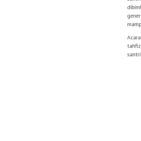
dibim
gener
mampu
Acara
tahfi
santr