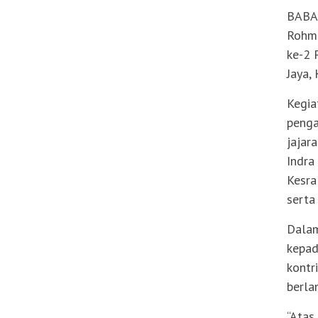
BABAT
Rohma
ke-2 
Jaya,
Kegia
penga
jajar
Indra
Kesra
serta
Dalam
kepad
kontr
berlan
“Atas