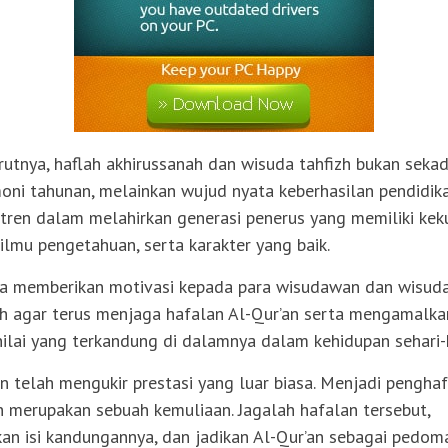
utnya, haflah akhirussanah dan wisuda tahfizh bukan seka
oni tahunan, melainkan wujud nyata keberhasilan pendidik
tren dalam melahirkan generasi penerus yang memiliki kek
 ilmu pengetahuan, serta karakter yang baik.
ga memberikan motivasi kepada para wisudawan dan wisud
zh agar terus menjaga hafalan Al-Qur’an serta mengamalka
-nilai yang terkandung di dalamnya dalam kehidupan sehari-h
an telah mengukir prestasi yang luar biasa. Menjadi penghaf
n merupakan sebuah kemuliaan. Jagalah hafalan tersebut,
an isi kandungannya, dan jadikan Al-Qur’an sebagai pedom