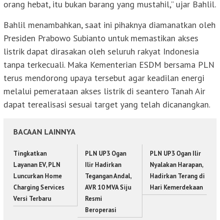
orang hebat, itu bukan barang yang mustahil,” ujar Bahlil.
Bahlil menambahkan, saat ini pihaknya diamanatkan oleh
Presiden Prabowo Subianto untuk memastikan akses
listrik dapat dirasakan oleh seluruh rakyat Indonesia
tanpa terkecuali. Maka Kementerian ESDM bersama PLN
terus mendorong upaya tersebut agar keadilan energi
melalui pemerataan akses listrik di seantero Tanah Air
dapat terealisasi sesuai target yang telah dicanangkan.
BACAAN LAINNYA
Tingkatkan
PLN UP3 Ogan
PLN UP3 Ogan Ilir
Layanan EV, PLN
Ilir Hadirkan
Nyalakan Harapan,
Luncurkan Home
Tegangan Andal,
Hadirkan Terang di
Charging Services
AVR 10 MVA Siju
Hari Kemerdekaan
Versi Terbaru
Resmi
Beroperasi