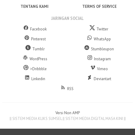
TENTANG KAMI
TERMS OF SERVICE
JARINGAN SOCIAL
Facebook
Twitter
Pinterest
WhatsApp
Tumblr
Stumbleupon
WordPress
Instagram
>Dribbble
Vimeo
Linkedin
Deviantart
RSS
Versi Non AMP
|| SISTEM MEDIA KLIKS SUMSEL || SISTEM MEDIA DIGITAL MASA KINI ||