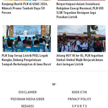
Kunjungi Booth PLN di GIIAS 2026,
Berpartisipasi dalam Sosialisasi
Nikmati Promo Tambah Daya 50
Kebijakan Energi Nasional, PLN UID
Persen
S2JB Tegaskan Kesiapan Jaga
Pasokan Listrik
PLN Siap Serap Listrik PSEL Legok
Jelang HUT RI ke-81, PLN Ingatkan
Nangka, Dukung Pengelolaan
Umbul-Umbul Wajib Berjarak Aman
Sampah Berkelanjutan di Jawa Barat
dari Jaringan Listrik
DISCLAIMER
KODE ETIK
PEDOMAN MEDIA SIBER
PRIVACY POLICY
REDAKSI
S P O R T S