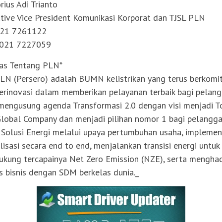
rius Adi Trianto
tive Vice President Komunikasi Korporat dan TJSL PLN
021 7261122
 021 7227059
las Tentang PLN*
LN (Persero) adalah BUMN kelistrikan yang terus berkom
erinovasi dalam memberikan pelayanan terbaik bagi pelang
engusung agenda Transformasi 2.0 dengan visi menjadi T
lobal Company dan menjadi pilihan nomor 1 bagi pelangg
 Solusi Energi melalui upaya pertumbuhan usaha, implemen
alisasi secara end to end, menjalankan transisi energi untuk
kung tercapainya Net Zero Emission (NZE), serta menghad
s bisnis dengan SDM berkelas dunia._