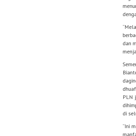
menum
denga
“Mela
berba
dan m
menja
Semen
Biant
dagin
dhuaf
PLN j
dihim
di se
“Ini 
manfa