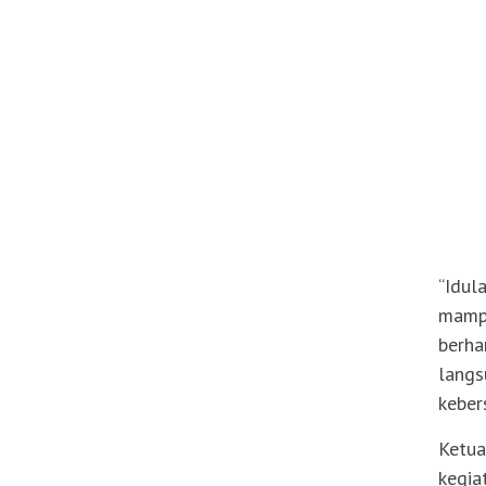
“Idul
mampu
berha
langs
keber
Ketua
kegia