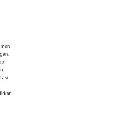
itmen
gan.
op
an
tasi
irkan