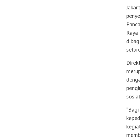
Jakar
penye
Panca
Raya 
dibag
selur
Direk
merup
denga
pengi
sosia
“Bagi
keped
kegia
membe