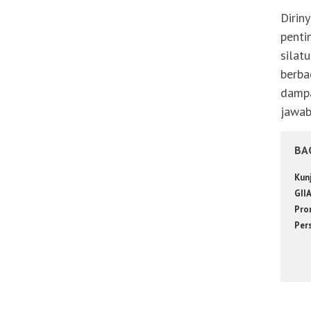
Dirin
penti
silat
berba
dampa
jawab
BA
Kun
GII
Pro
Per