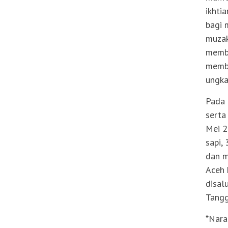
ikhti
bagi 
muzak
memba
memba
ungka
Pada 
serta
Mei 2
sapi,
dan m
Aceh 
disal
Tangg
*Nara