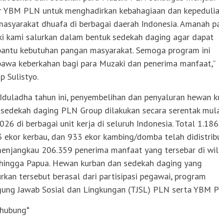
ar YBM PLN untuk menghadirkan kebahagiaan dan kepeduli
masyarakat dhuafa di berbagai daerah Indonesia. Amanah p
i kami salurkan dalam bentuk sedekah daging agar dapat
ntu kebutuhan pangan masyarakat. Semoga program ini
wa keberkahan bagi para Muzaki dan penerima manfaat,”
p Sulistyo.
Iduladha tahun ini, penyembelihan dan penyaluran hewan k
 sedekah daging PLN Group dilakukan secara serentak mula
026 di berbagai unit kerja di seluruh Indonesia. Total 1.186
 3 ekor kerbau, dan 933 ekor kambing/domba telah didistrib
enjangkau 206.359 penerima manfaat yang tersebar di wi
hingga Papua. Hewan kurban dan sedekah daging yang
urkan tersebut berasal dari partisipasi pegawai, program
ung Jawab Sosial dan Lingkungan (TJSL) PLN serta YBM 
hubung*