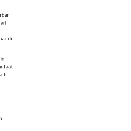
urban
ari
bar di
ini
anfaat
adi
n