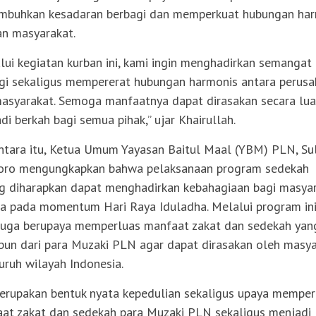
buhkan kesadaran berbagi dan memperkuat hubungan har
n masyarakat.
lui kegiatan kurban ini, kami ingin menghadirkan semangat
gi sekaligus mempererat hubungan harmonis antara perus
asyarakat. Semoga manfaatnya dapat dirasakan secara lua
di berkah bagi semua pihak,” ujar Khairullah.
tara itu, Ketua Umum Yayasan Baitul Maal (YBM) PLN, Sul
oro mengungkapkan bahwa pelaksanaan program sedekah
g diharapkan dapat menghadirkan kebahagiaan bagi masya
a pada momentum Hari Raya Iduladha. Melalui program in
uga berupaya memperluas manfaat zakat dan sedekah yan
pun dari para Muzaki PLN agar dapat dirasakan oleh masy
luruh wilayah Indonesia.
merupakan bentuk nyata kepedulian sekaligus upaya memper
at zakat dan sedekah para Muzaki PLN sekaligus menjadi