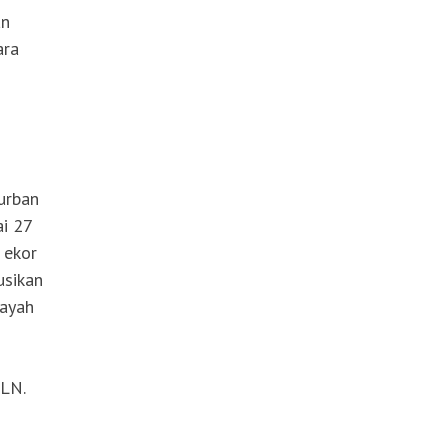
an
ara
urban
i 27
 ekor
usikan
layah
PLN.