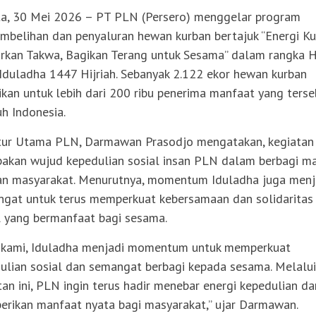
ta, 30 Mei 2026 – PT PLN (Persero) menggelar program
mbelihan dan penyaluran hewan kurban bertajuk “Energi K
rkan Takwa, Bagikan Terang untuk Sesama” dalam rangka H
Iduladha 1447 Hijriah. Sebanyak 2.122 ekor hewan kurban
ikan untuk lebih dari 200 ribu penerima manfaat yang terse
uh Indonesia.
tur Utama PLN, Darmawan Prasodjo mengatakan, kegiatan 
akan wujud kepedulian sosial insan PLN dalam berbagi m
n masyarakat. Menurutnya, momentum Iduladha juga menj
ngat untuk terus memperkuat kebersamaan dan solidaritas
l yang bermanfaat bagi sesama.
 kami, Iduladha menjadi momentum untuk memperkuat
ulian sosial dan semangat berbagi kepada sesama. Melalui
tan ini, PLN ingin terus hadir menebar energi kepedulian da
rikan manfaat nyata bagi masyarakat,” ujar Darmawan.