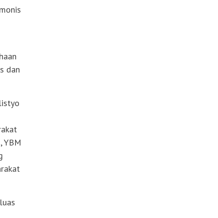
monis
ahaan
s dan
istyo
rakat
i, YBM
g
arakat
luas