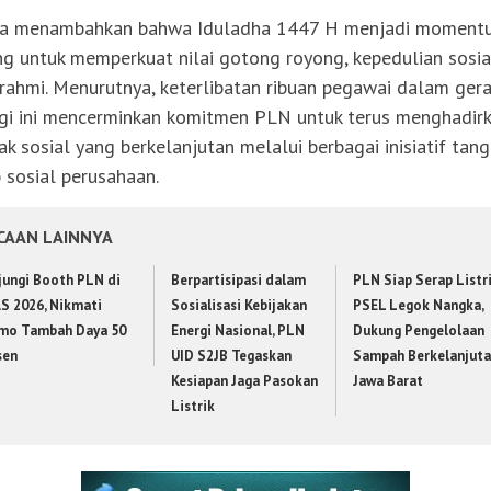
ya menambahkan bahwa Iduladha 1447 H menjadi moment
ng untuk memperkuat nilai gotong royong, kepedulian sosia
urahmi. Menurutnya, keterlibatan ribuan pegawai dalam ger
gi ini mencerminkan komitmen PLN untuk terus menghadir
k sosial yang berkelanjutan melalui berbagai inisiatif tan
 sosial perusahaan.
CAAN LAINNYA
jungi Booth PLN di
Berpartisipasi dalam
PLN Siap Serap Listr
AS 2026, Nikmati
Sosialisasi Kebijakan
PSEL Legok Nangka,
mo Tambah Daya 50
Energi Nasional, PLN
Dukung Pengelolaan
sen
UID S2JB Tegaskan
Sampah Berkelanjuta
Kesiapan Jaga Pasokan
Jawa Barat
Listrik