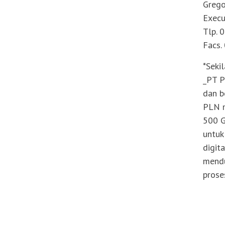
Grego
Execu
Tlp. 
Facs.
*Seki
_PT P
dan b
PLN m
500 G
untuk
digit
mendu
prose