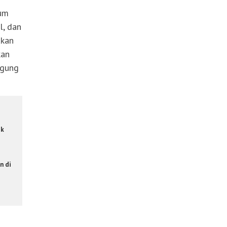
um
l, dan
akan
kan
ggung
ik
n di