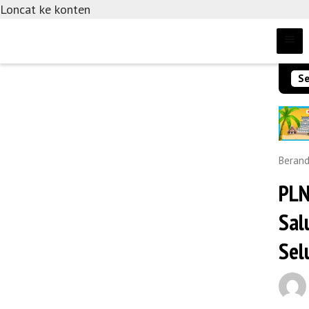
Loncat ke konten
Se
Beran
PLN
Sal
Sel