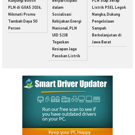
Kunjungi Booth
Berpartisipasi
PLN Siap Serap
PLN di GIIAS 2026,
dalam
Listrik PSEL Legok
Nikmati Promo
Sosialisasi
Nangka, Dukung
Tambah Daya 50
Kebijakan Energi
Pengelolaan
Persen
Nasional, PLN
Sampah
UID S2JB
Berkelanjutan di
Tegaskan
Jawa Barat
Kesiapan Jaga
Pasokan Listrik