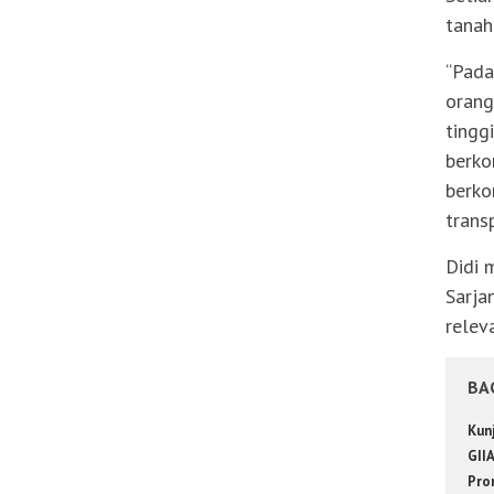
tanah
“Pada
orang
tingg
berko
berko
trans
Didi 
Sarja
relev
BA
Kun
GII
Pro