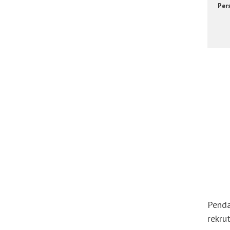
Per
Penda
rekrut