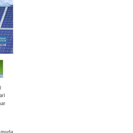
)
ari
mar
i muda