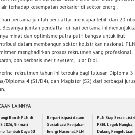
 air terhadap kesempatan berkarier di sektor energi.
 hari pertama jumlah pendaftar mencapai lebih dari 20 rib
. Besarnya jumlah pendaftar di hari pertama ini menunjukk
inya minat dan optimisme putra-putri bangsa untuk ikut
ntribusi dalam membangun sektor kelistrikan nasional. PL
mitmen menghadirkan proses rekrutmen yang profesional,
paran, dan berbasis merit system,” ujar Didi.
merinci rekrutmen tahun ini terbuka bagi lulusan Diploma 3 
na/Diploma 4 (S1/D4), dan Magister (S2) dari berbagai juru
an.
CAAN LAINNYA
jungi Booth PLN di
Berpartisipasi dalam
PLN Siap Serap Listr
AS 2026, Nikmati
Sosialisasi Kebijakan
PSEL Legok Nangka,
mo Tambah Daya 50
Energi Nasional, PLN
Dukung Pengelolaan