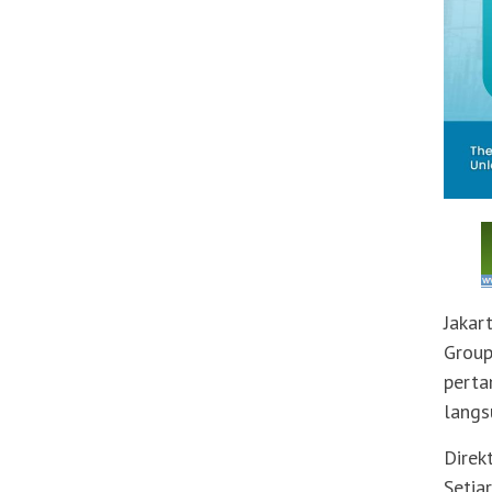
Jakar
Group
perta
langs
Direk
Setia