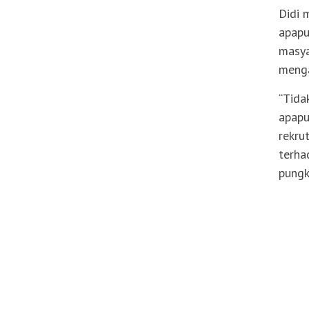
Didi 
apapu
masya
meng
“Tida
apapu
rekru
terha
pungk