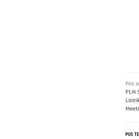
Navi
Pos s
pos
PLN 
Listr
Meeti
POS T