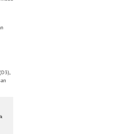
u
an
N
(D3),
san
ik