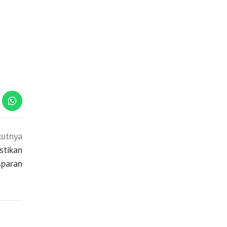
kutnya
stikan
sparan