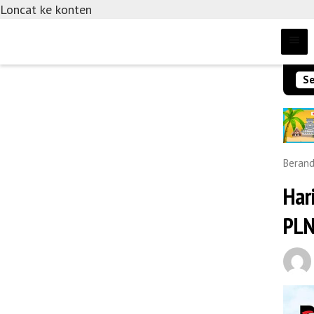
Loncat ke konten
Se
Beran
Har
PLN