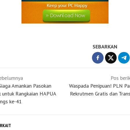
SEBARKAN
gasi
ebelumnya
Pos beri
Siaga Amankan Pasokan
Waspada Penipuan! PLN Pa
ik untuk Rangkaian HAPUA
Rekrutmen Gratis dan Tran
ngs ke-41
ERKAIT