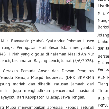
Listri
PLN S
Nangk
Berke
Jelan
Musi Banyuasin (Muba) Kyai Abdur Rohman Husen
Umbul
m rangka Peringatan Hari Besar Islam menyambut
dari J
48 Hijriah yang digelar di halaman Masjid An-Nur
Bersa
encir, Kecamatan Bayung Lencir, Jumat (5/6/2026).
Dukun
Pemba
an Gerakan Pemuda Ansor dan Dewan Pengurus
PLN P
Pemuda Remaja Masjid Indonesia (DPK BKPRMI)
Tiang 
gsung meriah dan dihadiri ratusan jamaah dari
Timur
bar ini juga menghadirkan penceramah nasional
ayekti dari Kabupaten Cilacap, Jawa Tengah.
PLN T
Penyu
ti Muba menyampaikan apresiasi kepada seluruh