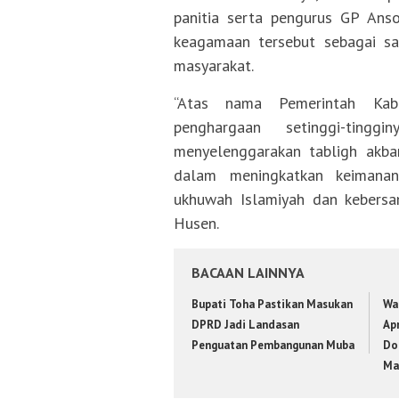
panitia serta pengurus GP Ans
keagamaan tersebut sebagai sar
masyarakat.
“Atas nama Pemerintah Kab
penghargaan setinggi-ting
menyelenggarakan tabligh akbar 
dalam meningkatkan keimana
ukhuwah Islamiyah dan kebersa
Husen.
BACAAN LAINNYA
Bupati Toha Pastikan Masukan
Wa
DPRD Jadi Landasan
Apr
Penguatan Pembangunan Muba
Do
Ma