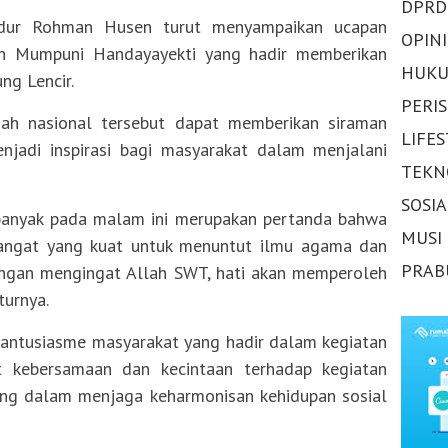
DPRD
bdur Rohman Husen turut menyampaikan ucapan
OPINI
h Mumpuni Handayayekti yang hadir memberikan
HUKU
ng Lencir.
PERI
mah nasional tersebut dapat memberikan siraman
LIFE
jadi inspirasi bagi masyarakat dalam menjalani
TEKN
SOSI
banyak pada malam ini merupakan pertanda bahwa
MUSI
angat yang kuat untuk menuntut ilmu agama dan
PRAB
ngan mengingat Allah SWT, hati akan memperoleh
turnya.
ntusiasme masyarakat yang hadir dalam kegiatan
t kebersamaan dan kecintaan terhadap kegiatan
ng dalam menjaga keharmonisan kehidupan sosial