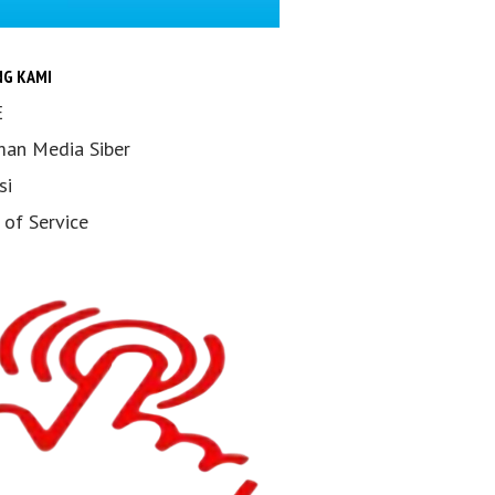
NG KAMI
E
an Media Siber
si
 of Service