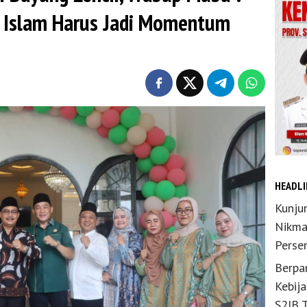
r Islam Harus Jadi Momentum
HEADLI
Kunju
Nikma
Perse
Berpar
Kebij
S2JB 