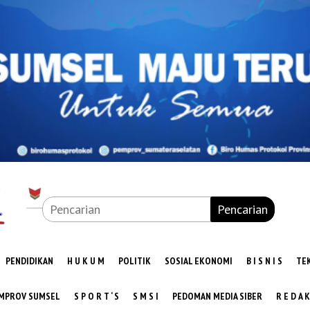
Pencarian
PENDIDIKAN
H U K U M
POLITIK
SOSIAL EKONOMI
B I S N I S
TE
MPROV SUMSEL
S P O R T ‘ S
S M S I
PEDOMAN MEDIA SIBER
R E D A K