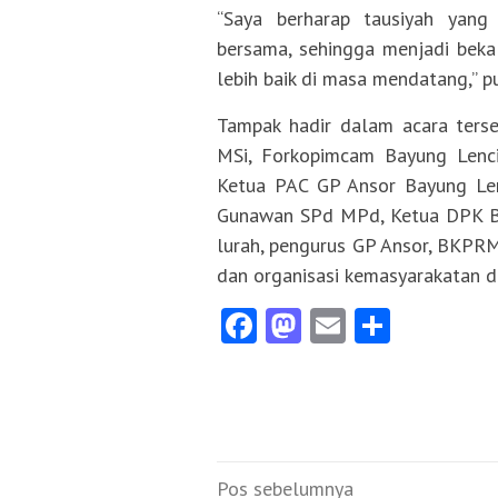
“Saya berharap tausiyah yang
bersama, sehingga menjadi bekal
lebih baik di masa mendatang,” p
Tampak hadir dalam acara ters
MSi, Forkopimcam Bayung Lenc
Ketua PAC GP Ansor Bayung Le
Gunawan SPd MPd, Ketua DPK BK
lurah, pengurus GP Ansor, BKPRM
dan organisasi kemasyarakatan di
Facebook
Mastodon
Email
Share
Navigasi
Pos sebelumnya