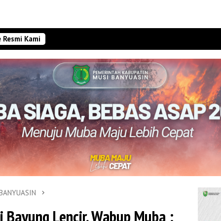
e Resmi Kami
 BANYUASIN
di Bayung Lencir, Wabup Muba :