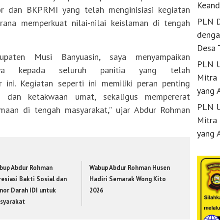
Keand
or dan BKPRMI yang telah menginisiasi kegiatan
PLN D
ana memperkuat nilai-nilai keislaman di tengah
denga
Desa 
upaten Musi Banyuasin, saya menyampaikan
PLN U
ginya kepada seluruh panitia yang telah
Mitra
ini. Kegiatan seperti ini memiliki peran penting
yang 
n dan ketakwaan umat, sekaligus mempererat
PLN U
maan di tengah masyarakat,” ujar Abdur Rohman
Mitra
yang 
bup Abdur Rohman
Wabup Abdur Rohman Husen
esiasi Bakti Sosial dan
Hadiri Semarak Wong Kito
nor Darah IDI untuk
2026
syarakat